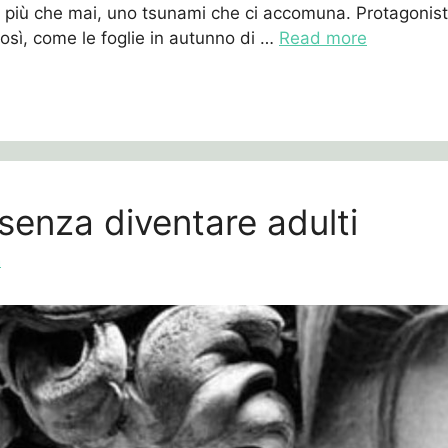
 più che mai, uno tsunami che ci accomuna. Protagonisti
così, come le foglie in autunno di …
Read more
senza diventare adulti
a