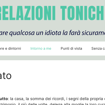
re e dintorni
Intorno a me
Punti di vista
Senza c
ato
utto
: la casa, la somma dei ricordi, i segni della propria
matrimonio, il più delle volte, delega alla moglie la loro c