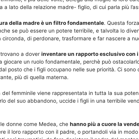
 a lato della relazione madre- figlio, di cui parla più l’
igura della madre è un filtro fondamentale
. Questa forza
che se può essere un potere terribile, e talvolta lo dive
 circonda, di perdonare, trasformare e far nascere a nuov
ritrovano a dover
inventare un rapporto esclusivo con i f
 a giocare un ruolo fondamentale, perchè può ostacolarl
l posto che i figli occupano nelle sue priorità. Ci sono d
ante, più di quella materna.
za del femminile viene rappresentata in tutta la sua po
rlo del suo abbandono, uccide i figli in una terribile ven
i, le donne come Medea, che
hanno più a cuore la vende
re il loro rapporto con il padre, o portandoli via in mod