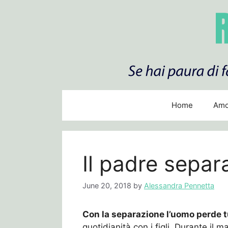
Skip
to
content
Home
Amo
Il padre separ
June 20, 2018
by
Alessandra Pennetta
Con la separazione l’uomo perde t
quotidianità con i figli. Durante il 