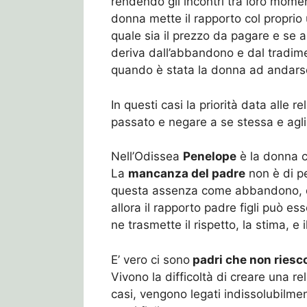
rendendo gli incontri tra loro momen
donna mette il rapporto col proprio
quale sia il prezzo da pagare e se a
deriva dall’abbandono e dal tradime
quando è stata la donna ad andar
In questi casi la priorità data alle
passato e negare a se stessa e agli 
Nell’Odissea
Penelope
è la donna c
La
mancanza del padre
non è di pe
questa assenza come abbandono, disi
allora il rapporto padre figli può es
ne trasmette il rispetto, la stima, e
E’ vero ci sono
padri che non riesc
Vivono la difficoltà di creare una re
casi, vengono legati indissolubilmen