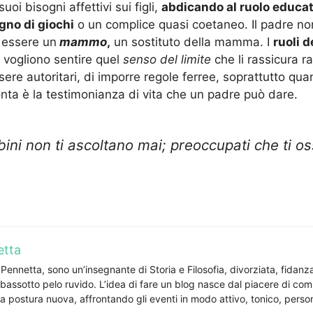
uoi bisogni affettivi sui figli,
abdicando al ruolo educat
no di giochi
o un complice quasi coetaneo. Il padre no
 essere un
mammo
,
un sostituto della mamma. I
ruoli 
, vogliono sentire quel
senso del limite
che li rassicura r
sere autoritari, di imporre regole ferree, soprattutto qua
conta è la testimonianza di vita che un padre può dare.
ini non ti ascoltano mai; preoccupati che ti o
etta
ennetta, sono un’insegnante di Storia e Filosofia, divorziata, fidanzat
assotto pelo ruvido. L’idea di fare un blog nasce dal piacere di comun
 postura nuova, affrontando gli eventi in modo attivo, tonico, perso