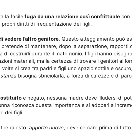
a la facile
fuga
da una relazione così conflittuale
con 
ropri diritti di frequentazione dei figli.
 di vedere l’altro genitore
. Questo atteggiamento può ess
 pretende di mantenere, dopo la separazione, rapporti c
 di costruirli durante il matrimonio. I figli hanno bisogno 
oni materiali, ma la certezza di trovare i genitori al lo
 volte si crea tra padri e figli uno spazio sottile e oscuro
istanza
bisogna sbriciolarla, a forza di carezze e di parol
ostituito
e negato, nessuna madre deve illudersi di pote
onna riconosca questa importanza e si adoperi a increm
 dei figli.
stire questo
rapporto nuovo
, deve cercare prima di tutto 