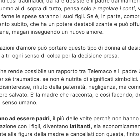
ti così traumatici, da fare desistere il padre dal manten
 uomo al di sopra di tutto, pensa solo
a regolare i conti
, 
 farne le spese saranno i suoi figli. Se è, in parte, com
nto subito, che ha un potere destabilizzante e può offus
sene, magari inseguendo un nuovo amore.
 relazioni d’amore può portare questo tipo di donna al des
altri ogni senso di colpa per la decisione presa.
he rende possibile un rapporto tra Telemaco e il padre 
r sè traumatica, se non è nutrita di significati simbolic
nteresse, rifiuto della paternità, negligenza, ma come 
sere salvato. E’ la madre che racconta, e così facendo, del
 il senso umano.
ono ad essere padri
, il più delle volte perchè non hanno
lazione con i figli, diventano
latitanti,
sia economicamente 
te alla figura della madre e cancellati con questa, finito